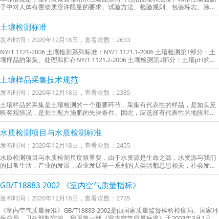
子中对人体有害物质容许限量的要求、试验方法、检验规则、包装标志、涂装
安全及防护
土壤检测标准
发布时间：2020年12月18日，查看次数：2633
​NY/T 1121-2006 土壤检测系列标准：NY/T 1121.1-2006 土壤检测第1部分：土
壤样品的采集、处理和贮存NY/T 1121.2-2006 土壤检测第2部分：土壤pH的测
定NY/T 1121.3-2006 土壤检测第3部分：土壤机械组成的测定
土壤样品采集技术规范
发布时间：2020年12月18日，查看次数：2385
土壤样品的采集是土壤检测的一个重要环节，采集有代表性的样品，是如实反
映客观情况，是测土配方施肥的先决条件。因此，应选择有代表性的地段和有
代表性的土壤采样，并根据不同分析项目采用相关的采样和处理方法
水质检测项目与水质检测标准
发布时间：2020年12月18日，查看次数：2455
水质检测项目与水质检测尺度很重要，由于水资源是生命之源，水资源与我们
的日常生活，产业的发展，农业发展等一系列的人类活都息息相关，社会发展
加的速，也加速了水资源的铺张和水资源的污染，水质检测以及水资源净化技
术可以让人类最大限度的利用水资源
GB/T18883-2002 《室内空气质量指标》
发布时间：2020年12月18日，查看次数：2735
《室内空气质量标准》GB/T18883-2002是由国家质量监督检验检疫局、国家环
保总局、卫生部制定的。我国第一部《室内空气质量标准》于2003年3月1日正